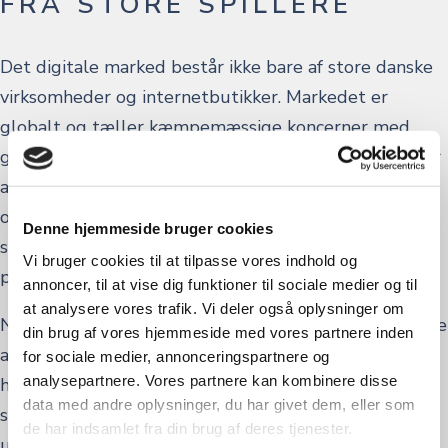
FRA STORE SPILLERE
Det digitale marked består ikke bare af store danske
virksomheder og internetbutikker. Markedet er
globalt og tæller kæmpemæssige koncerner med
gigantiske marketingbudgetter i ryggen, som presser
annoncepriserne op. Det skaber en hård konkurrence
om forbrugernes opmærksomhed online, som små
Denne hjemmeside bruger cookies
spillere fra danske lokalsamfund ikke kan være med
Vi bruger cookies til at tilpasse vores indhold og
på.
annoncer, til at vise dig funktioner til sociale medier og til
at analysere vores trafik. Vi deler også oplysninger om
Nye tal fra Dansk Erhverv viser, at omkring hver femte
din brug af vores hjemmeside med vores partnere inden
af de danske netbutikker er enten moderat eller
for sociale medier, annonceringspartnere og
analysepartnere. Vores partnere kan kombinere disse
hårdere ramt af konkurrencen fra kinesiske platforme
data med andre oplysninger, du har givet dem, eller som
som Temu og Shein – og at det i høj grad skyldes
de har indsamlet fra din brug af deres tjenester.
uretfærdige konkurrencevilkår. Læs mere hos Dansk