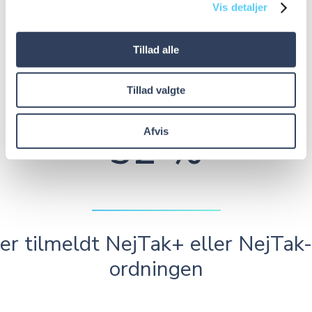
Vis detaljer
Tillad alle
kender NejTak-ordningen
Tillad valgte
52 %
Afvis
er tilmeldt NejTak+ eller NejTak-
ordningen