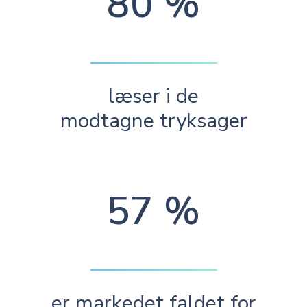
80 %
læser i de
modtagne tryksager
57 %
er markedet faldet for